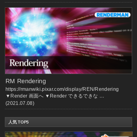
RM Rendering
https://rmanwiki.pixar.com/display/REN/Rendering
▼Render 画面へ ▼Render できるできな …
(2021.07.08)
人気 TOP5