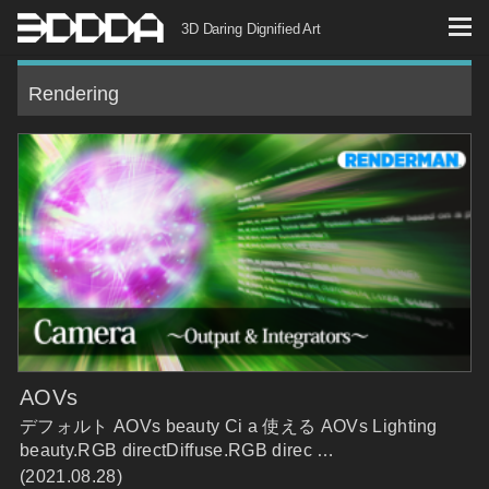
コ
3D Daring Dignified Art
ン
テ
Rendering
ン
ツ
へ
ス
キ
ッ
プ
AOVs
デフォルト AOVs beauty Ci a 使える AOVs Lighting
beauty.RGB directDiffuse.RGB direc …
(2021.08.28)