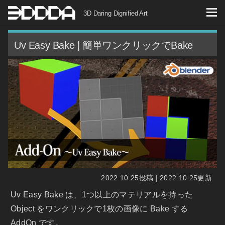
コ
3D Daring Dignified Art
ン
テ
Uv Easy Bake | 簡単ワンクリックでBake
ン
ツ
へ
ス
キ
ッ
プ
2022.10.25投稿 | 2022.10.25更新
Uv Easy Bake は、1つ以上のマテリアルを持った
Object をワンクリックで1枚の画像に Bake する
AddOn です。