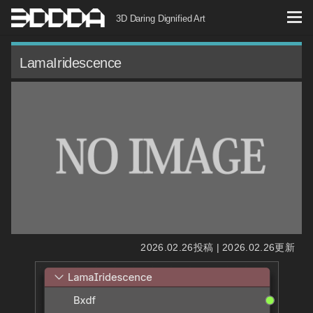
コ
3D Daring Dignified Art
ン
テ
LamaIridescence
ン
ツ
へ
ス
キ
ッ
プ
2026.02.26投稿 | 2026.02.26更新