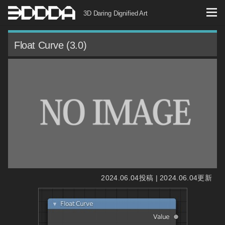
コ
3D Daring Dignified Art
ン
テ
Float Curve (3.0)
ン
ツ
へ
ス
キ
ッ
プ
2024.06.04投稿 | 2024.06.04更新