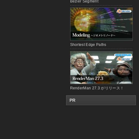
Bézier Segment
Shortest Edge Paths
RenderMan 27.3 がリリース！
PR