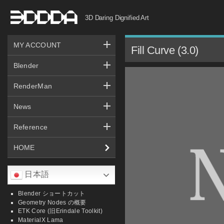
コ
3D Daring Dignified Art
ン
テ
MY ACCOUNT
ン
Fill Curve (3.0)
ツ
Blender
へ
RenderMan
ス
キ
News
ッ
Reference
プ
HOME
日本語
Blender ショートカット
Geometry Nodes の概要
ETK Core (旧Erindale Toolkit)
MaterialX Lama