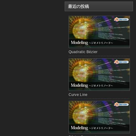
最近の投稿
Quadratic Bézier
Curve Line