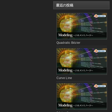
最近の投稿
Quadratic Bézier
Curve Line