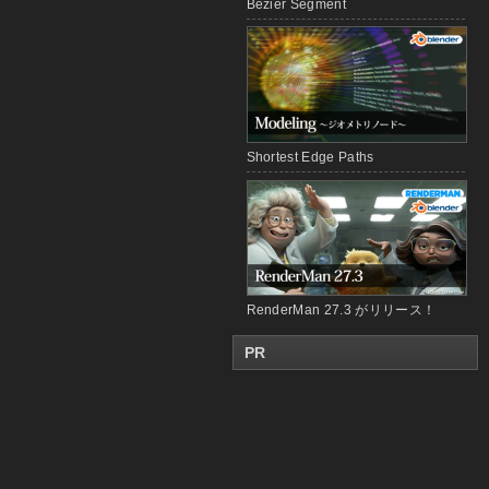
Bézier Segment
Shortest Edge Paths
RenderMan 27.3 がリリース！
PR