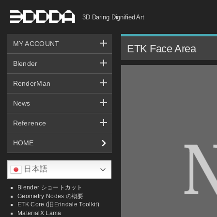
コ
3D Daring Dignified Art
ン
テ
MY ACCOUNT
ン
ETK Face Area
ツ
Blender
へ
RenderMan
ス
キ
News
ッ
Reference
プ
HOME
日本語
Blender ショートカット
Geometry Nodes の概要
ETK Core (旧Erindale Toolkit)
MaterialX Lama