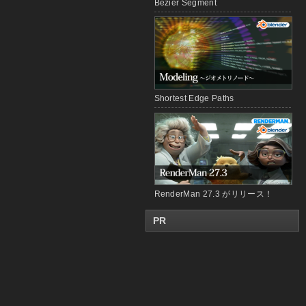
Bézier Segment
Shortest Edge Paths
RenderMan 27.3 がリリース！
PR