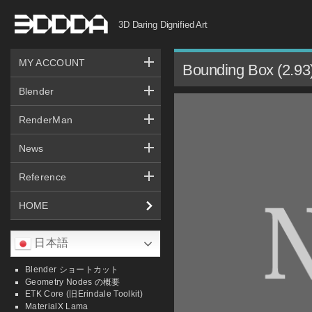
コ
3D Daring Dignified Art
ン
テ
MY ACCOUNT
ン
Bounding Box (2.93
ツ
Blender
へ
RenderMan
ス
キ
News
ッ
Reference
プ
HOME
日本語
Blender ショートカット
Geometry Nodes の概要
ETK Core (旧Erindale Toolkit)
MaterialX Lama