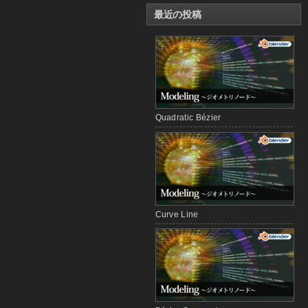
最近の投稿
Quadratic Bézier
Curve Line