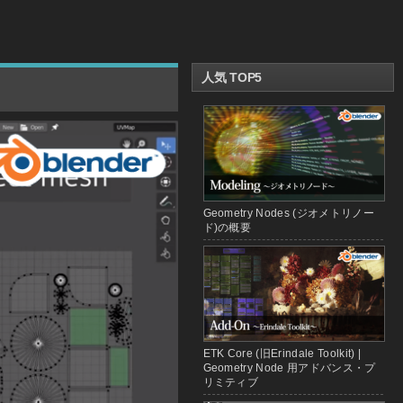
人気 TOP5
Geometry Nodes (ジオメトリノー
ド)の概要
ETK Core (旧Erindale Toolkit) |
Geometry Node 用アドバンス・プ
リミティブ