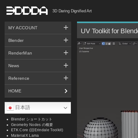
コ
3D Daring Dignified Art
ン
テ
MY ACCOUNT
ン
UV Toolkit for
ツ
Blender
へ
RenderMan
ス
キ
News
ッ
Reference
プ
HOME
日本語
Blender ショートカット
Geometry Nodes の概要
ETK Core (旧Erindale Toolkit)
MaterialX Lama