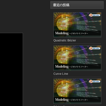
最近の投稿
Quadratic Bézier
Curve Line