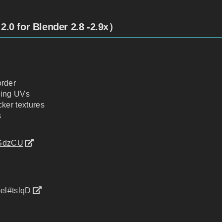
0 for Blender 2.8 -2.9x）
rder
pping UVs
ker textures
s
wSdzCU
bel#tslqD