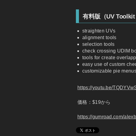
有料版（UV Toolkit 2.
straighten UVs
alignment tools
selection tools
check crossing UDIM bo
tools for create overla
easy use of custom chec
customizable pie menu
https://youtu.be/TQDYV
価格：$19から
https://gumroad.com/alex