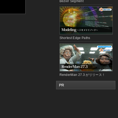
Bézier Segment
Shortest Edge Paths
RenderMan 27.3 がリリース！
PR