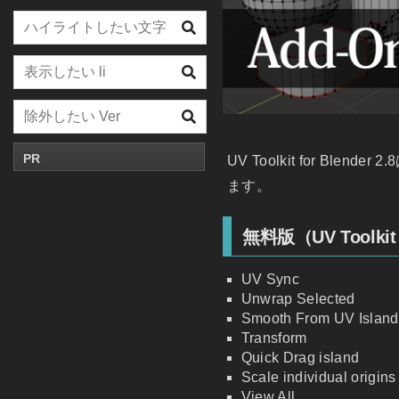
PR
UV Toolkit for 
ます。
無料版（UV Toolkit f
UV Sync
Unwrap Selected
Smooth From UV Island
Transform
Quick Drag island
Scale individual origins
View All