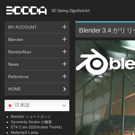
コ
3D Daring Dignified Art
ン
テ
MY ACCOUNT
ン
Blender 3.4
ツ
Blender
へ
RenderMan
ス
キ
News
ッ
Reference
プ
HOME
日本語
Blender ショートカット
Geometry Nodes の概要
ETK Core (旧Erindale Toolkit)
MaterialX Lama