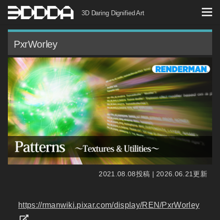
コ
3D Daring Dignified Art
ン
テ
PxrWorley
ン
ツ
へ
ス
キ
ッ
プ
2021.08.08投稿 | 2026.06.21更新
https://rmanwiki.pixar.com/display/REN/
PxrWorley