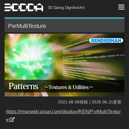
コ
3D Daring Dignified Art
ン
テ
PxrMultiTexture
ン
ツ
へ
ス
キ
ッ
プ
2021.08.08投稿 | 2026.06.21更新
https://rmanwiki.pixar.com/display/REN/
PxrMultiTextur
e